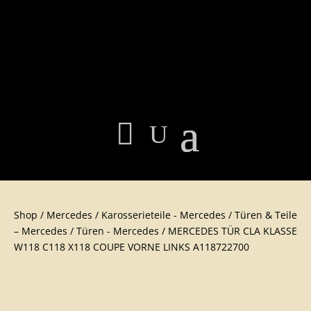
Shop
/
Mercedes
/
Karosserieteile - Mercedes
/
Türen & Teile
– Mercedes
/
Türen - Mercedes
/ MERCEDES TÜR CLA KLASSE
W118 C118 X118 COUPE VORNE LINKS A118722700