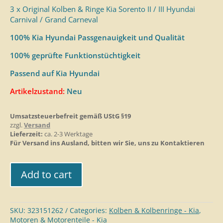
3 x Original Kolben & Ringe Kia Sorento II / III Hyundai
Carnival / Grand Carneval
100% Kia Hyundai Passgenauigkeit und Qualität
100% geprüfte Funktionstüchtigkeit
Passend auf Kia Hyundai
Artikelzustand:
Neu
Umsatzsteuerbefreit gemäß UStG §19
zzgl.
Versand
Lieferzeit:
ca. 2-3 Werktage
Für Versand ins Ausland, bitten wir Sie, uns zu Kontaktieren
Add to cart
SKU:
323151262
Categories:
Kolben & Kolbenringe - Kia
,
Motoren & Motorenteile - Kia