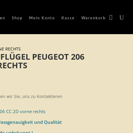
en
Shop
Mein Konto
Kasse
Warenkorb
NE RECHTS
FLÜGEL PEUGEOT 206
RECHTS
ten wir Sie, uns zu Kontaktieren
206 CC 2D vorne rechts
assgenauigkeit und Qualität
ode unbekannt )