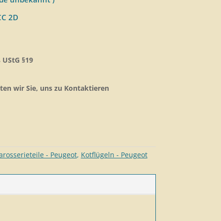
CC 2D
 UStG §19
ten wir Sie, uns zu Kontaktieren
arosserieteil​e - Peugeot
,
Kotflügeln - Peugeot