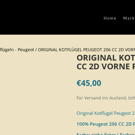
Home
Mark
flügeln - Peugeot
/ ORIGINAL KOTFLÜGEL PEUGEOT 206 CC 2D VOR
ORIGINAL KOT
CC 2D VORNE 
€
45,00
Für Versand ins Ausland, bit
Original Kotflügel Peugeot 
100% Peugeot 206 CC 2D P
Farbe: siehe Fotos ( Farbc