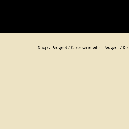
Shop
/
Peugeot
/
Karosserieteil​e - Peugeot
/
Kot