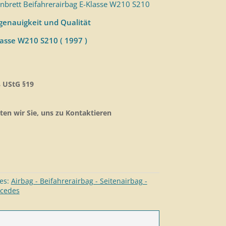
nbrett Beifahrerairbag E-Klasse W210 S210
enauigkeit und Qualität
asse W210 S210 ( 1997 )
 UStG §19
ten wir Sie, uns zu Kontaktieren
ies:
Airbag - Beifahrerairbag - Seitenairbag -
rcedes