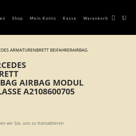
en
Shop
Mein Konto
Kasse
Warenkorb
EDES ARMATURENBRETT BEIFAHRERAIRBAG
RCEDES
RETT
RBAG AIRBAG MODUL
LASSE A2108600705
ten wir Sie, uns zu Kontaktieren