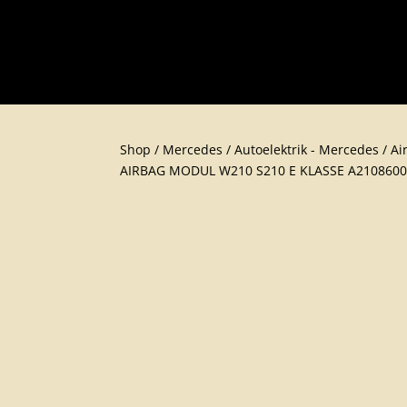
Shop
/
Mercedes
/
Autoelektrik - Mercedes
/
Ai
AIRBAG MODUL W210 S210 E KLASSE A210860