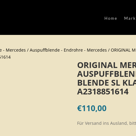
Home
Mark
e - Mercedes
/
Auspuffblende - Endrohre - Mercedes
/ ORIGINAL 
51614
ORIGINAL ME
AUSPUFFBLEN
BLENDE SL KL
A2318851614
€
110,00
Für Versand ins Ausland, bit