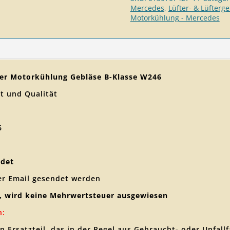
Mercedes
,
Lüfter- & Lüfterg
Motorkühlung - Mercedes
fter Motorkühlung Gebläse B-Klasse W246
t und Qualität
6
ldet
er Email gesendet werden
, wird keine Mehrwertsteuer ausgewiesen
n:
en Ersatzteil, das in der Regel aus Gebraucht- oder Unfa