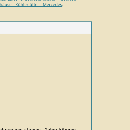
ehäuse - Kühlerlüfter - Mercedes
,
llfahrzeugen stammt. Daher können