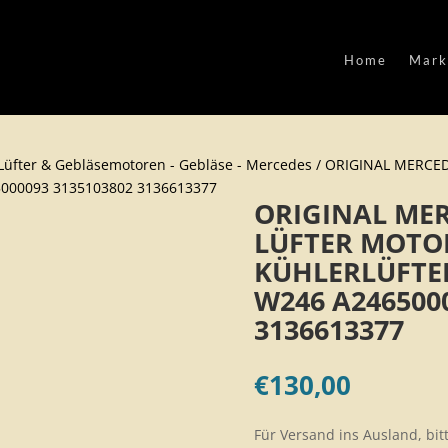
Home
Mark
Lüfter & Gebläsemotoren - Gebläse - Mercedes
/ ORIGINAL MERCE
000093 3135103802 3136613377
ORIGINAL ME
LÜFTER MOT
KÜHLERLÜFTER
W246 A246500
3136613377
€
130,00
Für Versand ins Ausland, bit