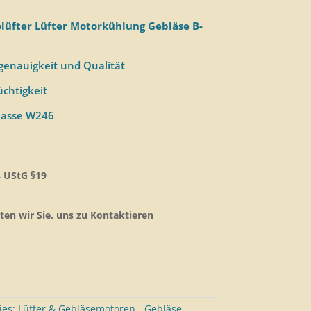
olüfter Lüfter Motorkühlung Gebläse B-
enauigkeit und Qualität
chtigkeit
lasse W246
 UStG §19
ten wir Sie, uns zu Kontaktieren
ies:
Lüfter & Gebläsemotoren - Gebläse -