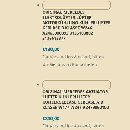
ORIGINAL MERCEDES
ELEKTROLÜFTER LÜFTER
MOTORKÜHLUNG KÜHLERLÜFTER
GEBLÄSE B KLASSE W246
A2465000093 3135103802
3136613377
€
130,00
Für Versand ins Ausland, bitten
wir Sie, uns zu Kontaktieren
ORIGINAL MERCEDES AKTUATOR
LÜFTER KÜHLERLÜFTER
KÜHLERGEBLÄSE GEBLÄSE A B
KLASSE W177 W247 A2479060100
€
250,00
Für Versand ins Ausland, bitten