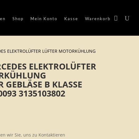
en
Shop
Mein Konto
Kasse
Warenkorb
DES ELEKTROLÜFTER LÜFTER MOTORKÜHLUNG
RCEDES ELEKTROLÜFTER
ORKÜHLUNG
 GEBLÄSE B KLASSE
0093 3135103802
ten wir Sie, uns zu Kontaktieren