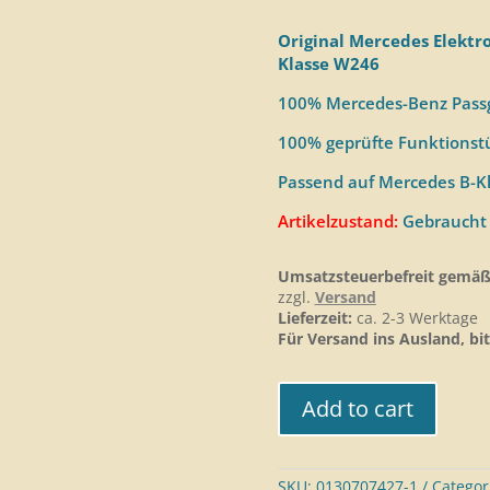
Original Mercedes Elektr
Klasse W246
100% Mercedes-Benz Passg
100% geprüfte Funktionstü
Passend auf Mercedes B-K
Artikelzustand:
Gebraucht
Umsatzsteuerbefreit gemäß
zzgl.
Versand
Lieferzeit:
ca. 2-3 Werktage
Für Versand ins Ausland, bit
Add to cart
SKU:
0130707427-1
Categor