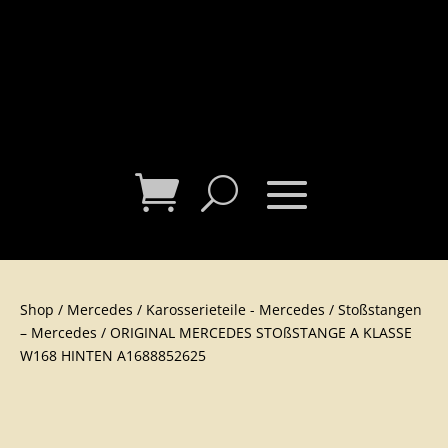
Shop
/
Mercedes
/
Karosserieteile - Mercedes
/
Stoßstangen
– Mercedes
/ ORIGINAL MERCEDES STOßSTANGE A KLASSE
W168 HINTEN A1688852625