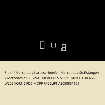
Shop
/
Mercedes
/
Karosserieteile - Mercedes
/
Stoßstangen
– Mercedes
/ ORIGINAL MERCEDES STOßSTANGE C KLASSE
W205 VORNE PDC MOPF FACELIFT A2058851101