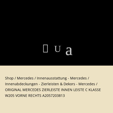
Shop
/
Mercedes
/
Innenausstattu​ng - Mercedes
/
Innenabdeckungen - Zierleisten & Dekors - Mercedes
/
ORIGINAL MERCEDES ZIERLEISTE INNEN LEISTE C KLASSE
W205 VORNE RECHTS A2057203813