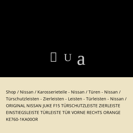
Shop
/
Nissan
/
Karosserieteil​e - Nissan
/
Türen - Nissan
/
Türschutzleisten - Zierleisten - Leisten - Türleisten - Nissan
/
ORIGINAL NISSAN JUKE F15 TÜRSCHUTZLEISTE ZIERLEISTE
EINSTIEGSLEISTE TÜRLEISTE TÜR VORNE RECHTS ORANGE
KE760-1KA00OR