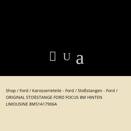
Shop
/
Ford
/
Karosserieteil​e - Ford
/
Stoßstangen - Ford
/
ORIGINAL STOßSTANGE FORD FOCUS 8M HINTEN
LIMOUSINE 8M51A17906A