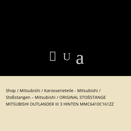
Shop
/
Mitsubishi
/
Karosserieteile - Mitsubishi
/
Stoßstangen – Mitsubishi
/ ORIGINAL STOßSTANGE
MITSUBISHI OUTLANDER III 3 HINTEN MMC6410C161ZZ