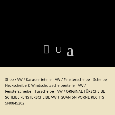
Shop
/
VW
/
Karosserieteil​e - VW
/
Fensterscheibe - Scheibe -
Heckscheibe & Windschutzscheibenteile - VW
/
Fensterscheibe - Türscheibe - VW
/ ORIGINAL TÜRSCHEIBE
SCHEIBE FENSTERSCHEIBE VW TIGUAN 5N VORNE RECHTS
5N0845202