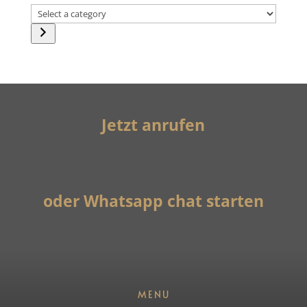
Select
a
category
Jetzt anrufen
oder Whatsapp chat starten
MENU