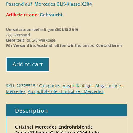
Passend auf Mercedes GLK-Klasse X204
Artikelzustand:
Gebraucht
Umsatzsteuerbefreit gemäß UStG §19
zzgl.
Versand
Lieferzeit:
ca. 2-3 Werktage
Für Versand ins Ausland, bitten wir Sie, uns zu Kontaktieren
Add to cart
SKU:
22325515
Categories:
Auspuffanlage - Abgasanlage -
Mercedes
,
Auspuffblende - Endrohre - Mercedes
Description
Original Mercedes Endrohrblende
Auspuffblende GLK Klasse X204 links