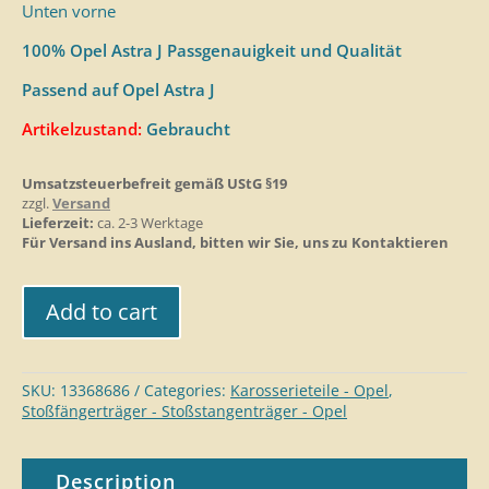
Unten vorne
100% Opel Astra J Passgenauigkeit und Qualität
Passend auf Opel Astra J
Artikelzustand:
Gebraucht
Umsatzsteuerbefreit gemäß UStG §19
zzgl.
Versand
Lieferzeit:
ca. 2-3 Werktage
Für Versand ins Ausland, bitten wir Sie, uns zu Kontaktieren
Add to cart
SKU:
13368686
Categories:
Karosserieteil​e - Opel
,
Stoßfängerträger - Stoßstangenträger - Opel
Description