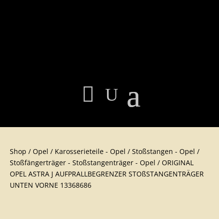
Shop
/
Opel
/
Karosserieteil​e - Opel
/
Stoßstangen - Opel
/
Stoßfängerträger - Stoßstangenträger - Opel
/ ORIGINAL
OPEL ASTRA J AUFPRALLBEGRENZER STOßSTANGENTRÄGER
UNTEN VORNE 13368686