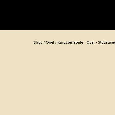
Shop
/
Opel
/
Karosserieteil​e - Opel
/
Stoßstang