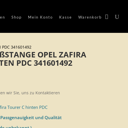
en
Shop
Mein Konto
Kasse
Warenkorb
 PDC 341601492
ßSTANGE OPEL ZAFIRA
TEN PDC 341601492
ten wir Sie, uns zu Kontaktieren
fira Tourer C hinten PDC
 Passgenauigkeit und Qualität
ode unbekannt )