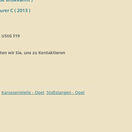
urer C ( 2013 )
 UStG §19
ten wir Sie, uns zu Kontaktieren
:
Karosserieteil​e - Opel
,
Stoßstangen - Opel