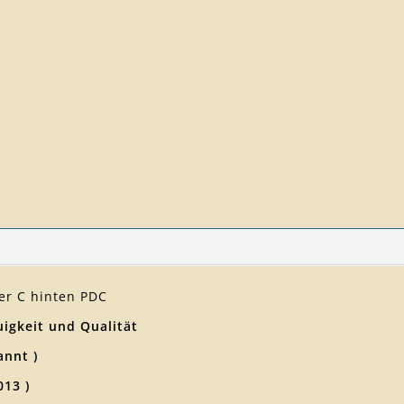
rer C hinten PDC
igkeit und Qualität
annt )
013 )