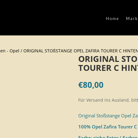
Home
Mark
en - Opel
/ ORIGINAL STOßSTANGE OPEL ZAFIRA TOURER C HINTEN
ORIGINAL STO
TOURER C HIN
€
80,00
Für Versand ins Ausland, bit
Original Stoßstange Opel Za
100% Opel Zafira Tourer C
Farbe: siehe Fotos ( Farbc