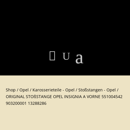
Shop
/
Opel
/
Karosserieteil​e - Opel
/
Stoßstangen - Opel
/
ORIGINAL STOßSTANGE OPEL INSIGNIA A VORNE 551004542
903200001 13288286