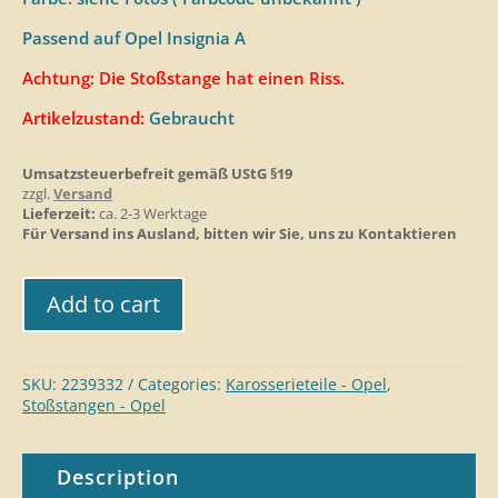
Passend auf Opel Insignia A
Achtung: Die Stoßstange hat einen Riss.
Artikelzustand:
Gebraucht
Umsatzsteuerbefreit gemäß UStG §19
zzgl.
Versand
Lieferzeit:
ca. 2-3 Werktage
Für Versand ins Ausland, bitten wir Sie, uns zu Kontaktieren
Add to cart
SKU:
2239332
Categories:
Karosserieteil​e - Opel
,
Stoßstangen - Opel
Description