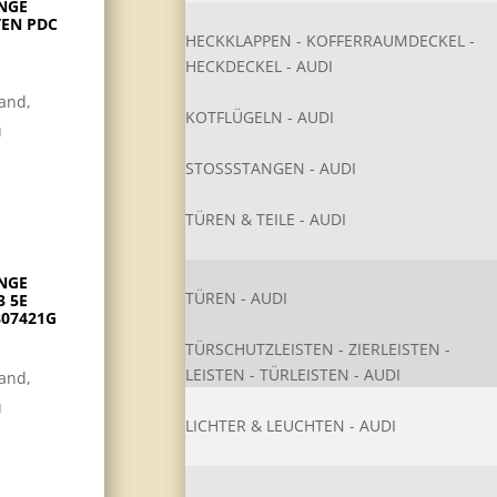
NGE
TEN PDC
HECKKLAPPEN - KOFFERRAUMDECKEL -
HECKDECKEL - AUDI
land,
KOTFLÜGELN - AUDI
u
STOSSSTANGEN - AUDI
TÜREN & TEILE - AUDI
NGE
TÜREN - AUDI
3 5E
807421G
TÜRSCHUTZLEISTEN - ZIERLEISTEN -
LEISTEN - TÜRLEISTEN - AUDI
land,
u
LICHTER & LEUCHTEN - AUDI