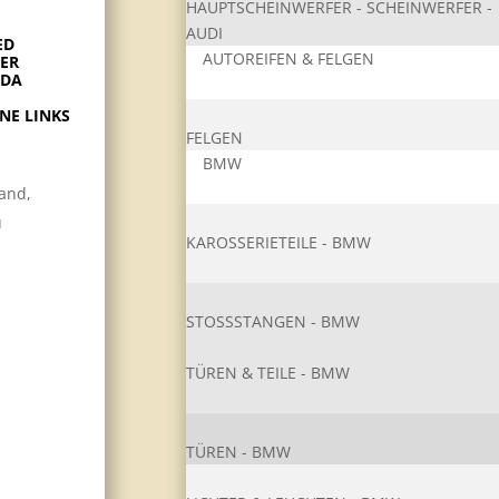
HAUPTSCHEINWERFER - SCHEINWERFER -
AUDI
ED
AUTOREIFEN & FELGEN
ER
ODA
NE LINKS
FELGEN
BMW
land,
u
KAROSSERIETEIL​E - BMW
STOSSSTANGEN - BMW
TÜREN & TEILE - BMW
TÜREN - BMW