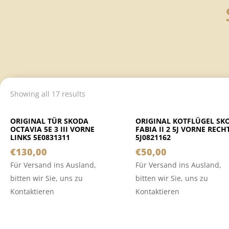
Showing all 17 results
ORIGINAL TÜR SKODA
ORIGINAL KOTFLÜGEL SK
OCTAVIA 5E 3 III VORNE
FABIA II 2 5J VORNE RECH
LINKS 5E0831311
5J0821162
€
130,00
€
50,00
Für Versand ins Ausland,
Für Versand ins Ausland,
bitten wir Sie, uns zu
bitten wir Sie, uns zu
Kontaktieren
Kontaktieren