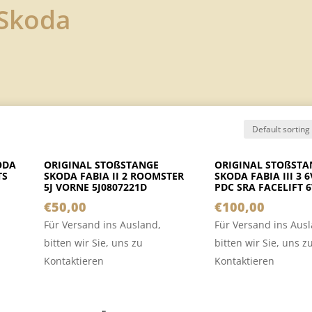
Skoda
ODA
ORIGINAL STOßSTANGE
ORIGINAL STOßSTA
TS
SKODA FABIA II 2 ROOMSTER
SKODA FABIA III 3 
5J VORNE 5J0807221D
PDC SRA FACELIFT 
€
50,00
€
100,00
Für Versand ins Ausland,
Für Versand ins Aus
bitten wir Sie, uns zu
bitten wir Sie, uns z
Kontaktieren
Kontaktieren