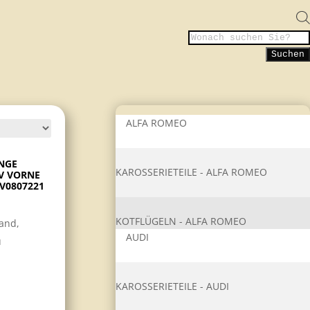
Products
search
Suchen
ALFA ROMEO
NGE
KAROSSERIETEIL​E - ALFA ROMEO
6V VORNE
6V0807221
KOTFLÜGELN - ALFA ROMEO
land,
AUDI
u
KAROSSERIETEIL​E - AUDI